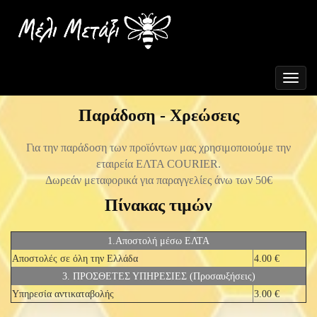
Toggle
navigat
Παράδοση - Χρεώσεις
Για την παράδοση των προϊόντων μας χρησιμοποιούμε την
εταιρεία ΕΛΤΑ COURIER.
Δωρεάν μεταφορικά για παραγγελίες άνω των 50€
Πίνακας τιμών
1.Αποστολή μέσω ΕΛΤΑ
Αποστολές σε όλη την Ελλάδα
4.00 €
3. ΠΡΟΣΘΕΤΕΣ ΥΠΗΡΕΣΙΕΣ (Προσαυξήσεις)
Υπηρεσία αντικαταβολής
3.00 €