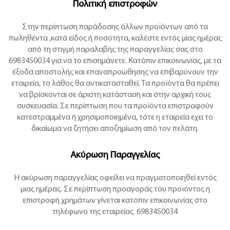
Πολιτική επιστροφών
Στην περίπτωση παράδοσης άλλων προϊόντων από τα
πωληθέντα ,κατά είδος ή ποσότητα, καλέστε εντός μίας ημέρας
από τη στιγμή παραλαβής της παραγγελίας σας στο
6983450034 για να το επισημάνετε. Κατόπιν επικοινωνίας, με τα
έξοδα αποστολής και επαναπροώθησης να επιβαρύνουν την
εταιρεία, το λάθος θα αντικατασταθεί. Τα προϊόντα θα πρέπει
να βρίσκονται σε άριστη κατάσταση και στην αρχική τους
συσκευασία. Σε περίπτωση που τα προϊόντα επιστραφούν
κατεστραμμένα ή χρησιμοποιημένα, τότε η εταιρεία εχει το
δικαίωμα να ζητήσει αποζημίωση από τον πελάτη.
Ακύρωση Παραγγελίας
Η ακύρωση παραγγελίας οφείλει να πραγματοποιηθεί εντός
μιας ημέρας. Σε περίπτωση προαγοράς του προϊόντος η
επιστροφή χρημάτων γίνεται κατόπιν επικοινωνίας στο
τηλέφωνο της εταιρείας. 6983450034